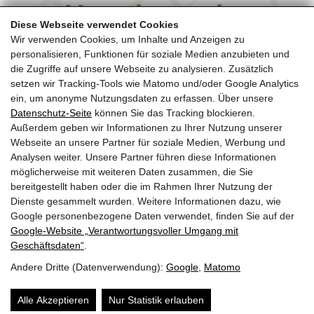
Hausbesuche
Diese Webseite verwendet Cookies
Wir verwenden Cookies, um Inhalte und Anzeigen zu
personalisieren, Funktionen für soziale Medien anzubieten und
die Zugriffe auf unsere Webseite zu analysieren. Zusätzlich
Falls es dir nicht möglich ist in die Praxis zu bekommen
setzen wir Tracking-Tools wie Matomo und/oder Google Analytics
besteht auch die Möglichkeit eines Hausbesuchs. Dafür
ein, um anonyme Nutzungsdaten zu erfassen. Über unsere
benötigst du auf der Verordnung vom Arzt den Zusatz
Datenschutz-Seite
können Sie das Tracking blockieren.
Hausbesuch. Die Verordnung muss von der Krankenkasse
Außerdem geben wir Informationen zu Ihrer Nutzung unserer
Webseite an unsere Partner für soziale Medien, Werbung und
bewilligt werden um am Ende einen Teil rückerstattet zu
Analysen weiter. Unsere Partner führen diese Informationen
bekommen.
möglicherweise mit weiteren Daten zusammen, die Sie
bereitgestellt haben oder die im Rahmen Ihrer Nutzung der
Dienste gesammelt wurden. Weitere Informationen dazu, wie
Google personenbezogene Daten verwendet, finden Sie auf der
Physio brambergauf
Google‑Website „Verantwortungsvoller Umgang mit
Geschäftsdaten“
.
Sportstraße 331
5733 Bramberg am Wildkogel
Andere Dritte (Datenverwendung):
Google
,
Matomo
Tel.: +43 680 5557939
Alle Akzeptieren
Nur Statistik erlauben
E-Mail: office@brambergauf.at